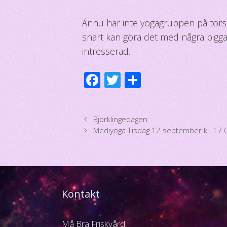
Ännu har inte yogagruppen på tors
snart kan göra det med några pigga
intresserad.
F
T
D
ac
wi
el
e
tt
a
Björklingedagen
b
er
Mediyoga Tisdag 12 september kl. 17.
o
o
k
Kontakt
Må Bra Friskvård