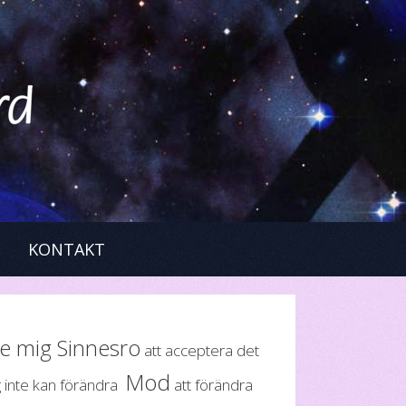
KONTAKT
e mig Sinnesro
att acceptera det
Mod
g inte kan förändra
att förändra