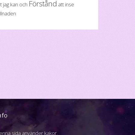
Förstånd
t jag kan och
att inse
illnaden
nfo
enna sida använder kakor.