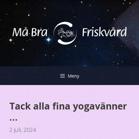
Hoppa
till
innehåll
Meny
Tack alla fina yogavänner
…
2 juli, 2024