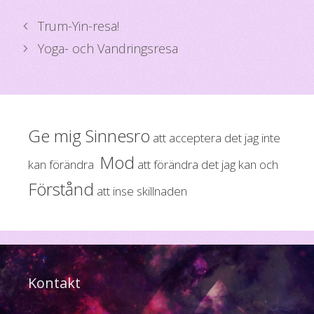
e
tt
a
b
er
Trum-Yin-resa!
o
Yoga- och Vandringsresa
o
k
Ge mig Sinnesro
att acceptera det jag inte
Mod
kan förändra
att förändra det jag kan och
Förstånd
att inse skillnaden
Kontakt