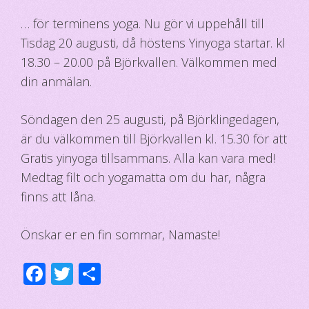
… för terminens yoga. Nu gör vi uppehåll till
Tisdag 20 augusti, då höstens Yinyoga startar. kl
18.30 – 20.00 på Björkvallen. Välkommen med
din anmälan.
Söndagen den 25 augusti, på Björklingedagen,
är du välkommen till Björkvallen kl. 15.30 för att
Gratis yinyoga tillsammans. Alla kan vara med!
Medtag filt och yogamatta om du har, några
finns att låna.
Önskar er en fin sommar, Namaste!
F
T
D
ac
wi
el