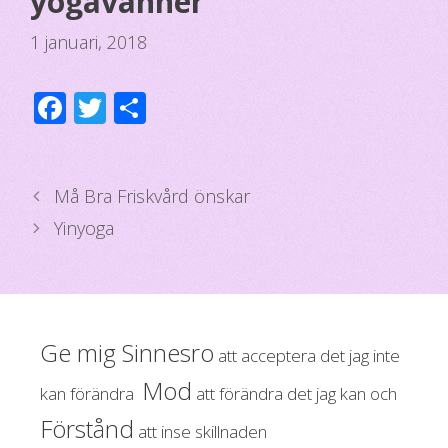
yogavänner
1 januari, 2018
F
T
D
ac
wi
el
e
tt
a
b
er
Må Bra Friskvård önskar
o
Yinyoga
o
k
Ge mig Sinnesro
att acceptera det jag inte
Mod
kan förändra
att förändra det jag kan och
Förstånd
att inse skillnaden