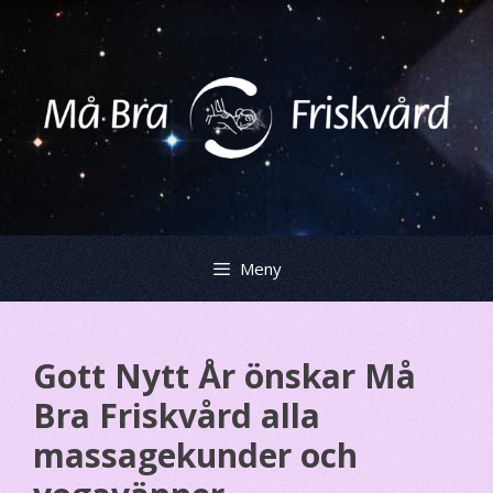
Hoppa
till
innehåll
Meny
Gott Nytt År önskar Må
Bra Friskvård alla
massagekunder och